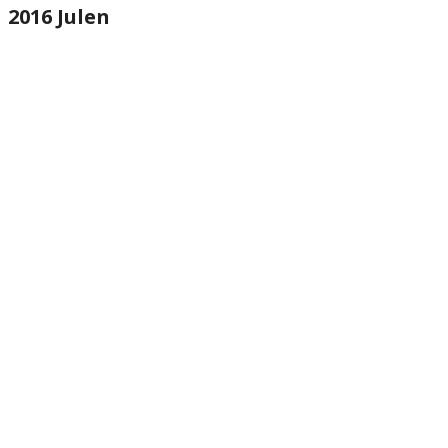
2016 Julen
website