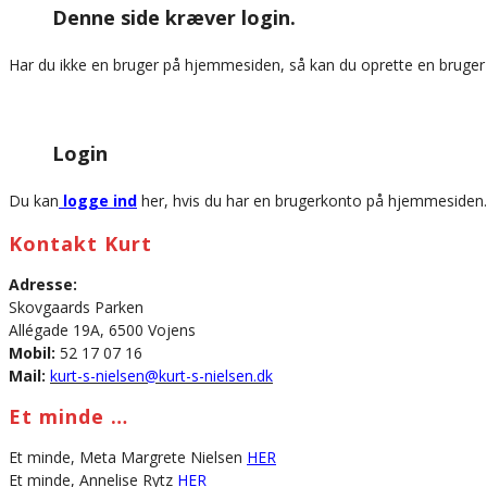
Denne side kræver login.
website
Har du ikke en bruger på hjemmesiden, så kan du oprette en bruge
Login
Du kan
logge ind
her, hvis du har en brugerkonto på hjemmesiden.
Kontakt Kurt
Adresse:
Skovgaards Parken
Allégade 19A, 6500 Vojens
Mobil:
52 17 07 16
Mail:
kurt-s-nielsen@kurt-s-nielsen.dk
Et minde …
Et minde, Meta Margrete Nielsen
HER
Et minde, Annelise Rytz
HER