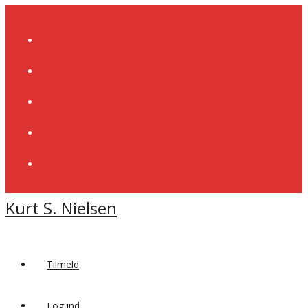
Skip
to
content
Kurt S. Nielsen
Tilmeld
Log ind