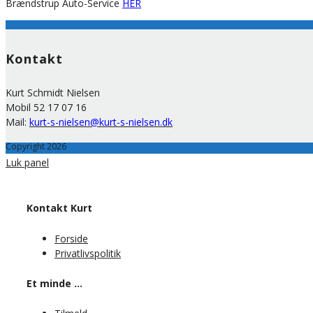
Brændstrup Auto-Service
HER
Kontakt
Kurt Schmidt Nielsen
Mobil 52 17 07 16
Mail:
kurt-s-nielsen@kurt-s-nielsen.dk
Copyright 2026
Luk panel
Kontakt Kurt
Forside
Privatlivspolitik
Et minde …