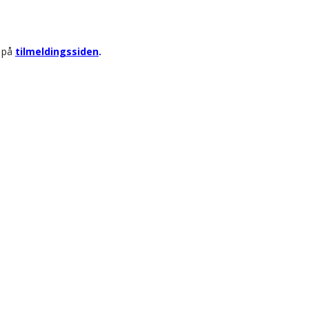
r på
tilmeldingssiden
.