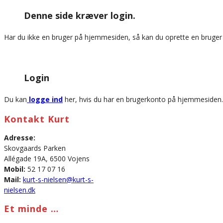
this
Denne side kræver login.
website
Har du ikke en bruger på hjemmesiden, så kan du oprette en bruge
Login
Du kan
logge ind
her, hvis du har en brugerkonto på hjemmesiden.
Kontakt Kurt
Adresse:
Skovgaards Parken
Allégade 19A, 6500 Vojens
Mobil:
52 17 07 16
Mail:
kurt-s-nielsen@kurt-s-
nielsen.dk
Et minde …