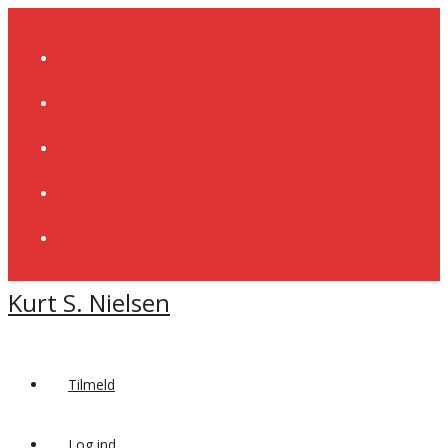
Skip
to
content
Kurt S. Nielsen
Tilmeld
Log ind