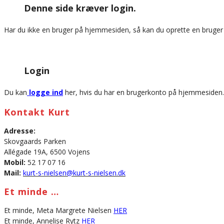
Denne side kræver login.
website
Har du ikke en bruger på hjemmesiden, så kan du oprette en bruge
Login
Du kan
logge ind
her, hvis du har en brugerkonto på hjemmesiden.
Kontakt Kurt
Adresse:
Skovgaards Parken
Allégade 19A, 6500 Vojens
Mobil:
52 17 07 16
Mail:
kurt-s-nielsen@kurt-s-nielsen.dk
Et minde …
Et minde, Meta Margrete Nielsen
HER
Et minde, Annelise Rytz
HER