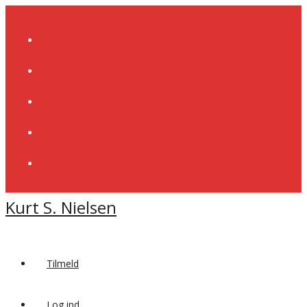
Skip
to
content
Kurt S. Nielsen
Tilmeld
Log ind