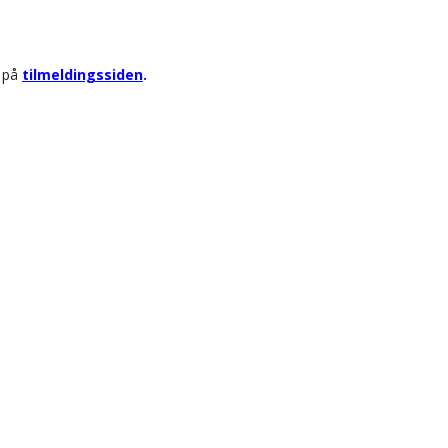
r på
tilmeldingssiden
.