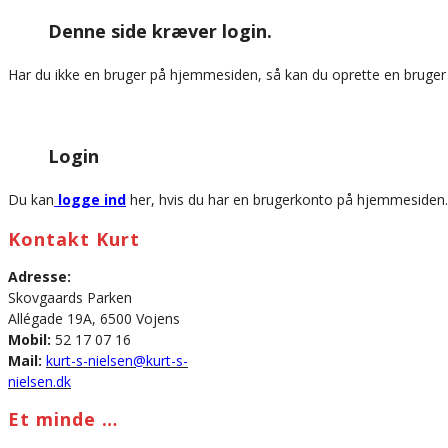
this
Denne side kræver login.
website
Har du ikke en bruger på hjemmesiden, så kan du oprette en bruge
Login
Du kan
logge ind
her, hvis du har en brugerkonto på hjemmesiden.
Kontakt Kurt
Adresse:
Skovgaards Parken
Allégade 19A, 6500 Vojens
Mobil:
52 17 07 16
Mail:
kurt-s-nielsen@kurt-s-
nielsen.dk
Et minde …