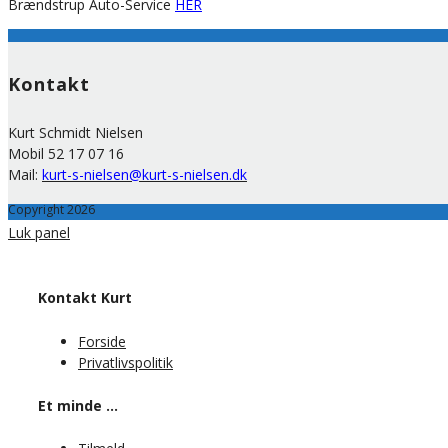
Brændstrup Auto-Service
HER
Kontakt
Kurt Schmidt Nielsen
Mobil 52 17 07 16
Mail:
kurt-s-nielsen@kurt-s-nielsen.dk
Copyright 2026
Luk panel
Kontakt Kurt
Forside
Privatlivspolitik
Et minde …