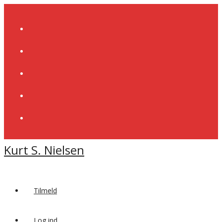
Skip
to
content
Kurt S. Nielsen
Tilmeld
Log ind