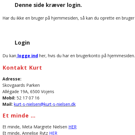
Denne side kræver login.
website
Har du ikke en bruger på hjemmesiden, så kan du oprette en bruge
Login
Du kan
logge ind
her, hvis du har en brugerkonto på hjemmesiden.
Kontakt Kurt
Adresse:
Skovgaards Parken
Allégade 19A, 6500 Vojens
Mobil:
52 17 07 16
Mail:
kurt-s-nielsen@kurt-s-nielsen.dk
Et minde …
Et minde, Meta Margrete Nielsen
HER
Et minde, Annelise Rytz
HER