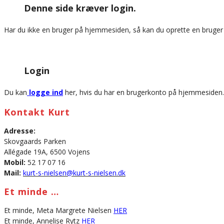
Denne side kræver login.
website
Har du ikke en bruger på hjemmesiden, så kan du oprette en bruge
Login
Du kan
logge ind
her, hvis du har en brugerkonto på hjemmesiden.
Kontakt Kurt
Adresse:
Skovgaards Parken
Allégade 19A, 6500 Vojens
Mobil:
52 17 07 16
Mail:
kurt-s-nielsen@kurt-s-nielsen.dk
Et minde …
Et minde, Meta Margrete Nielsen
HER
Et minde, Annelise Rytz
HER