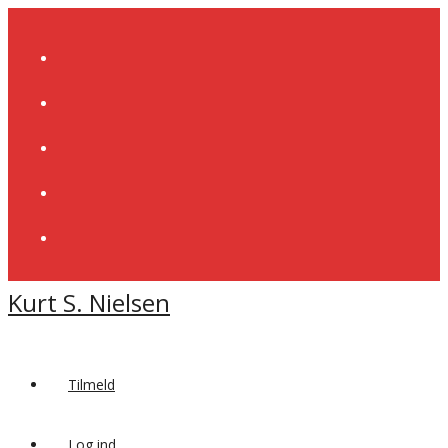
Skip
to
content
Kurt S. Nielsen
Tilmeld
Log ind