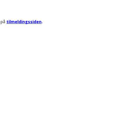
r på
tilmeldingssiden
.