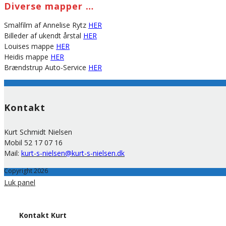
Diverse mapper …
Smalfilm af Annelise Rytz
HER
Billeder af ukendt årstal
HER
Louises mappe
HER
Heidis mappe
HER
Brændstrup Auto-Service
HER
Kontakt
Kurt Schmidt Nielsen
Mobil 52 17 07 16
Mail:
kurt-s-nielsen@kurt-s-nielsen.dk
Copyright 2026
Luk panel
Kontakt Kurt