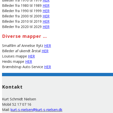
Billeder fra 1970 til 1979
HER
Billeder fra 1980 til 1989
HER
Billeder fra 1990 til 1999
HER
Billeder fra 2000 til 2009
HER
Billeder fra 2010 til 2019
HER
Billeder fra 2020 til 2029
HER
Diverse mapper …
Smalfilm af Annelise Rytz
HER
Billeder af ukendt årstal
HER
Louises mappe
HER
Heidis mappe
HER
Brændstrup Auto-Service
HER
Kontakt
Kurt Schmidt Nielsen
Mobil 52 17 07 16
Mail:
kurt-s-nielsen@kurt-s-nielsen.dk