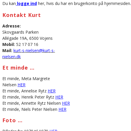
Du kan
logge ind
her, hvis du har en brugerkonto på hjemmesiden.
Kontakt Kurt
Adresse:
Skovgaards Parken
Allégade 19A, 6500 Vojens
Mobil:
52 17 07 16
Mail:
kurt-s-nielsen@kurt-s-
nielsen.dk
Et minde …
Et minde, Meta Margrete
Nielsen
HER
Et minde, Annelise Rytz
HER
Et minde, Henrik Peter Rytz
HER
Et minde, Annette Rytz Nielsen
HER
Et minde, Niels Peter Nielsen
HER
Foto …