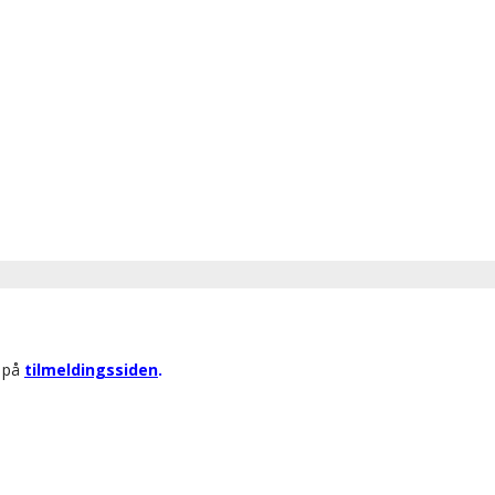
r på
tilmeldingssiden
.