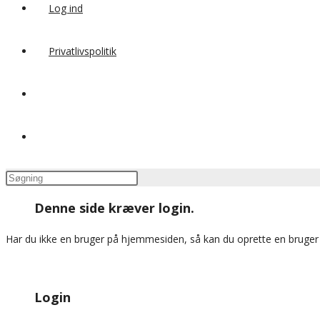
Log ind
Privatlivspolitik
Toggle
website
Press
search
Escape
Denne side kræver login.
to
close
Har du ikke en bruger på hjemmesiden, så kan du oprette en bruge
the
search
panel.
Login