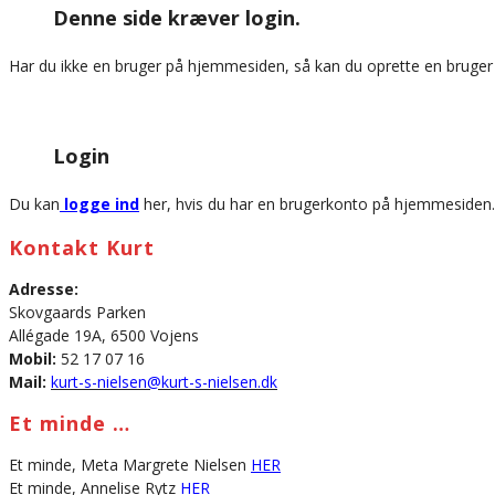
Denne side kræver login.
website
Har du ikke en bruger på hjemmesiden, så kan du oprette en bruge
Login
Du kan
logge ind
her, hvis du har en brugerkonto på hjemmesiden.
Kontakt Kurt
Adresse:
Skovgaards Parken
Allégade 19A, 6500 Vojens
Mobil:
52 17 07 16
Mail:
kurt-s-nielsen@kurt-s-nielsen.dk
Et minde …
Et minde, Meta Margrete Nielsen
HER
Et minde, Annelise Rytz
HER