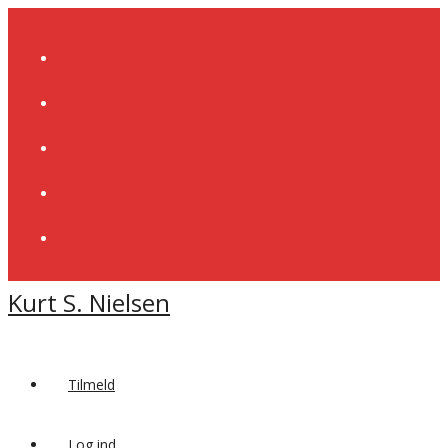
Skip
to
content
Kurt S. Nielsen
Tilmeld
Log ind