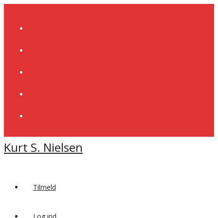
Skip
to
content
Kurt S. Nielsen
Tilmeld
Log ind