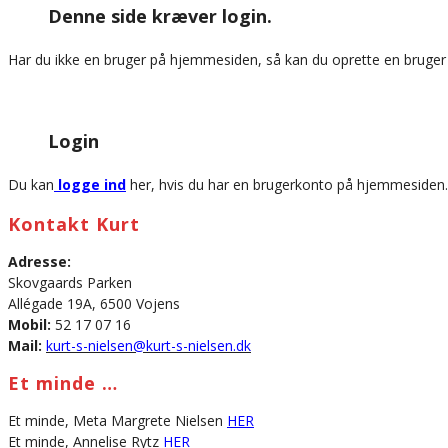
Denne side kræver login.
website
Har du ikke en bruger på hjemmesiden, så kan du oprette en bruge
Login
Du kan
logge ind
her, hvis du har en brugerkonto på hjemmesiden.
Kontakt Kurt
Adresse:
Skovgaards Parken
Allégade 19A, 6500 Vojens
Mobil:
52 17 07 16
Mail:
kurt-s-nielsen@kurt-s-nielsen.dk
Et minde …
Et minde, Meta Margrete Nielsen
HER
Et minde, Annelise Rytz
HER