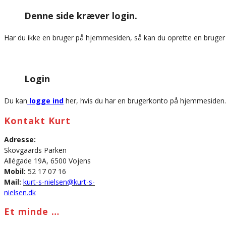
this
Denne side kræver login.
website
Har du ikke en bruger på hjemmesiden, så kan du oprette en bruge
Login
Du kan
logge ind
her, hvis du har en brugerkonto på hjemmesiden.
Kontakt Kurt
Adresse:
Skovgaards Parken
Allégade 19A, 6500 Vojens
Mobil:
52 17 07 16
Mail:
kurt-s-nielsen@kurt-s-
nielsen.dk
Et minde …