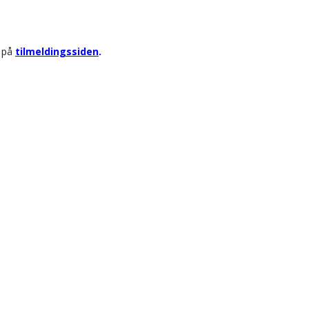
r på
tilmeldingssiden
.