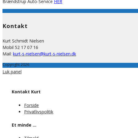
Brændstrup Auto-Service
HER
Kontakt
Kurt Schmidt Nielsen
Mobil 52 17 07 16
Mail:
kurt-s-nielsen@kurt-s-nielsen.dk
Copyright 2026
Luk panel
Kontakt Kurt
Forside
Privatlivspolitik
Et minde …