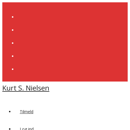
Skip
to
content
Kurt S. Nielsen
Tilmeld
Log ind