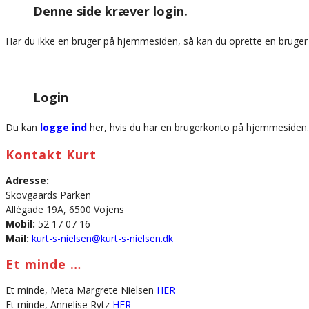
Denne side kræver login.
website
Har du ikke en bruger på hjemmesiden, så kan du oprette en bruge
Login
Du kan
logge ind
her, hvis du har en brugerkonto på hjemmesiden.
Kontakt Kurt
Adresse:
Skovgaards Parken
Allégade 19A, 6500 Vojens
Mobil:
52 17 07 16
Mail:
kurt-s-nielsen@kurt-s-nielsen.dk
Et minde …
Et minde, Meta Margrete Nielsen
HER
Et minde, Annelise Rytz
HER