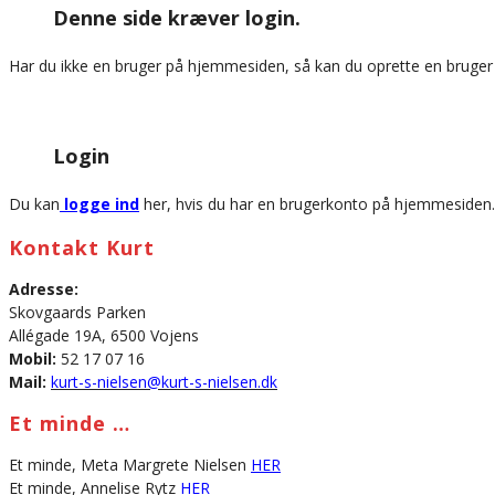
Denne side kræver login.
website
Har du ikke en bruger på hjemmesiden, så kan du oprette en bruge
Login
Du kan
logge ind
her, hvis du har en brugerkonto på hjemmesiden.
Kontakt Kurt
Adresse:
Skovgaards Parken
Allégade 19A, 6500 Vojens
Mobil:
52 17 07 16
Mail:
kurt-s-nielsen@kurt-s-nielsen.dk
Et minde …
Et minde, Meta Margrete Nielsen
HER
Et minde, Annelise Rytz
HER