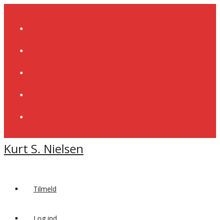
Skip
to
content
Kurt S. Nielsen
Tilmeld
Log ind