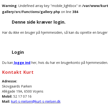
website
Warning
: Undefined array key "mobile_lightbox" in
/var/www/kurt
gallery/src/Functions/gallery.php
on line
384
Denne side kræver login.
Har du ikke en bruger på hjemmesiden, så kan du oprette en bruge
Login
Du kan
logge ind
her, hvis du har en brugerkonto på hjemmesiden.
Kontakt Kurt
Adresse:
Skovgaards Parken
Allégade 19A, 6500 Vojens
Mobil:
52 17 07 16
Mail:
kurt-s-nielsen@kurt-s-nielsen.dk