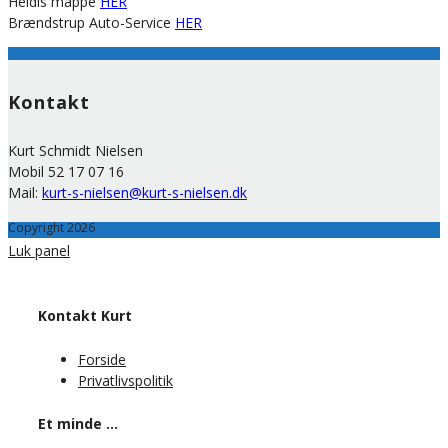
Heidis mappe
HER
Brændstrup Auto-Service
HER
Kontakt
Kurt Schmidt Nielsen
Mobil 52 17 07 16
Mail:
kurt-s-nielsen@kurt-s-nielsen.dk
Copyright 2026
Luk panel
Kontakt Kurt
Forside
Privatlivspolitik
Et minde …