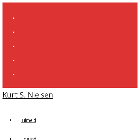
Skip
to
content
Kurt S. Nielsen
Tilmeld
Log ind