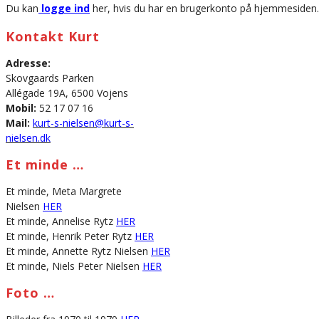
Du kan
logge ind
her, hvis du har en brugerkonto på hjemmesiden.
Kontakt Kurt
Adresse:
Skovgaards Parken
Allégade 19A, 6500 Vojens
Mobil:
52 17 07 16
Mail:
kurt-s-nielsen@kurt-s-
nielsen.dk
Et minde …
Et minde, Meta Margrete
Nielsen
HER
Et minde, Annelise Rytz
HER
Et minde, Henrik Peter Rytz
HER
Et minde, Annette Rytz Nielsen
HER
Et minde, Niels Peter Nielsen
HER
Foto …