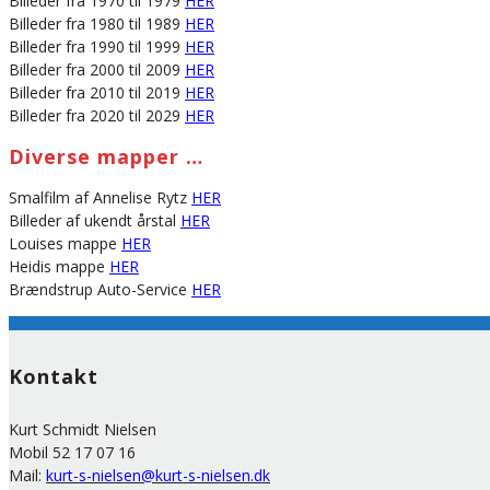
Billeder fra 1970 til 1979
HER
Billeder fra 1980 til 1989
HER
Billeder fra 1990 til 1999
HER
Billeder fra 2000 til 2009
HER
Billeder fra 2010 til 2019
HER
Billeder fra 2020 til 2029
HER
Diverse mapper …
Smalfilm af Annelise Rytz
HER
Billeder af ukendt årstal
HER
Louises mappe
HER
Heidis mappe
HER
Brændstrup Auto-Service
HER
Kontakt
Kurt Schmidt Nielsen
Mobil 52 17 07 16
Mail:
kurt-s-nielsen@kurt-s-nielsen.dk