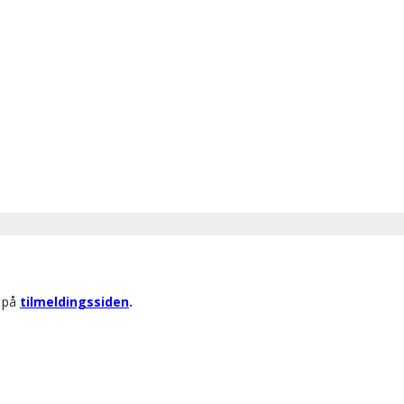
r på
tilmeldingssiden
.