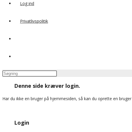
Log ind
Privatlivspolitik
Toggle
website
Press
search
Escape
Denne side kræver login.
to
close
Har du ikke en bruger på hjemmesiden, så kan du oprette en bruge
the
search
panel.
Login