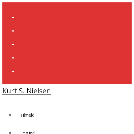
Skip
to
content
Kurt S. Nielsen
Tilmeld
Log ind