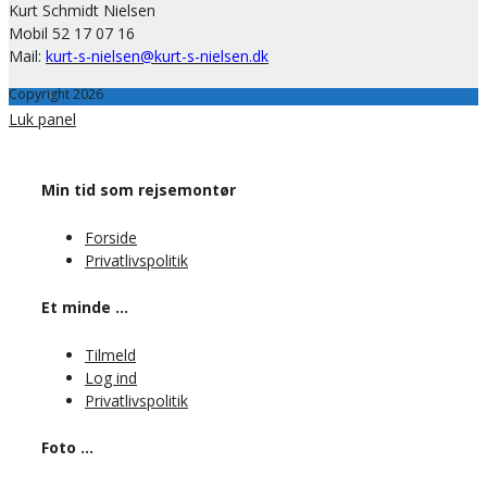
Kurt Schmidt Nielsen
Mobil 52 17 07 16
Mail:
kurt-s-nielsen@kurt-s-nielsen.dk
Copyright 2026
Luk panel
Min tid som rejsemontør
Forside
Privatlivspolitik
Et minde …
Tilmeld
Log ind
Privatlivspolitik
Foto …