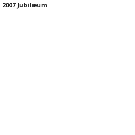
2007 Jubilæum
website