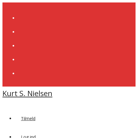
Skip
to
content
Kurt S. Nielsen
Tilmeld
Log ind