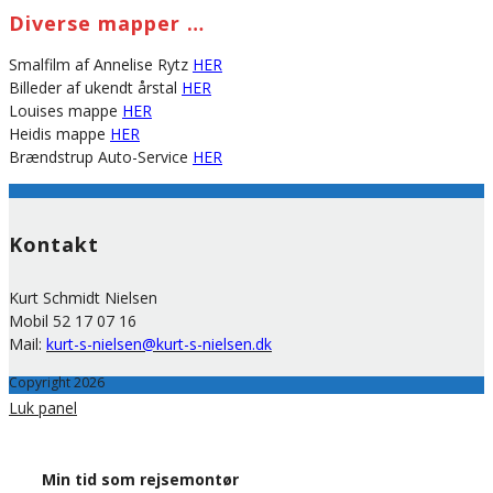
Diverse mapper …
Smalfilm af Annelise Rytz
HER
Billeder af ukendt årstal
HER
Louises mappe
HER
Heidis mappe
HER
Brændstrup Auto-Service
HER
Kontakt
Kurt Schmidt Nielsen
Mobil 52 17 07 16
Mail:
kurt-s-nielsen@kurt-s-nielsen.dk
Copyright 2026
Luk panel
Min tid som rejsemontør