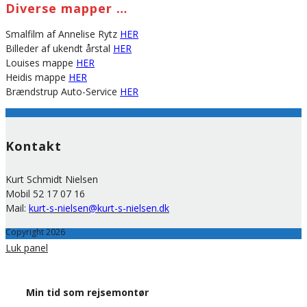
Diverse mapper …
Smalfilm af Annelise Rytz
HER
Billeder af ukendt årstal
HER
Louises mappe
HER
Heidis mappe
HER
Brændstrup Auto-Service
HER
Kontakt
Kurt Schmidt Nielsen
Mobil 52 17 07 16
Mail:
kurt-s-nielsen@kurt-s-nielsen.dk
Copyright 2026
Luk panel
Min tid som rejsemontør