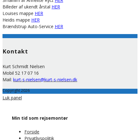
Smalfilm af Annelise Rytz
HER
Billeder af ukendt årstal
HER
Louises mappe
HER
Heidis mappe
HER
Brændstrup Auto-Service
HER
Kontakt
Kurt Schmidt Nielsen
Mobil 52 17 07 16
Mail:
kurt-s-nielsen@kurt-s-nielsen.dk
Copyright 2026
Luk panel
Min tid som rejsemontør
Forside
Privatlivspolitik