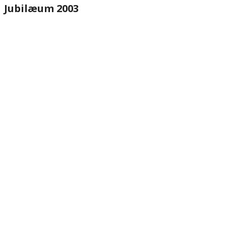
Jubilæum 2003
website