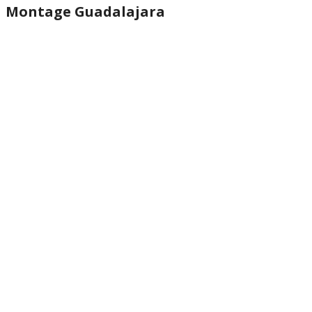
Montage Guadalajara
website