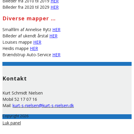
Billeder fra 2010 til 2019
HER
Billeder fra 2020 til 2029
HER
Diverse mapper …
Smalfilm af Annelise Rytz
HER
Billeder af ukendt årstal
HER
Louises mappe
HER
Heidis mappe
HER
Brændstrup Auto-Service
HER
Kontakt
Kurt Schmidt Nielsen
Mobil 52 17 07 16
Mail:
kurt-s-nielsen@kurt-s-nielsen.dk
Copyright 2026
Luk panel