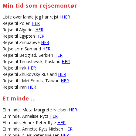
Min tid som rejsemontør
Liste over lande jeg har rejst i
HER
Rejse til Polen
HER
Rejse til Algeriet
HER
Rejse til Egypten
HER
Rejse til Zimbabwe
HER
Rejse som Sømand
HER
Rejse til Beograd, Serbien
HER
Rejse til Timashevsk, Rusland
HER
Rejse til Irak
HER
Rejse til Zhukovsky Rusland
HER
Rejse til I-Mei Foods, Taiwan
HER
Rejse til Iran
HER
Et minde …
Et minde, Meta Margrete Nielsen
HER
Et minde, Annelise Rytz
HER
Et minde, Henrik Peter Rytz
HER
Et minde, Annette Rytz Nielsen
HER
Et minde, Niels Peter Nielsen
HER