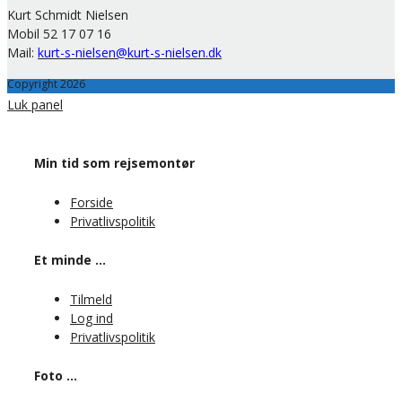
Kurt Schmidt Nielsen
Mobil 52 17 07 16
Mail:
kurt-s-nielsen@kurt-s-nielsen.dk
Copyright 2026
Luk panel
Min tid som rejsemontør
Forside
Privatlivspolitik
Et minde …
Tilmeld
Log ind
Privatlivspolitik
Foto …