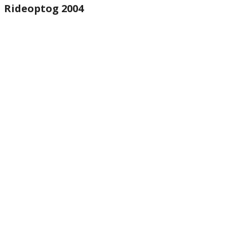
Rideoptog 2004
website